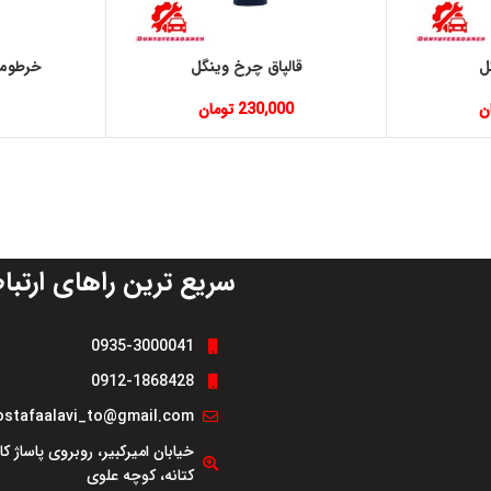
ل
قالپاق چرخ وینگل
خرطوم
ن
230,000
تومان
سریع ترین راهای ارتبا
0935-3000041
0912-1868428
stafaalavi_to@gmail.com
خیابان امیرکبیر، روبروی پاساژ ک
کتانه، کوچه علوی