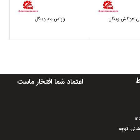
ی هواکش وینگل
زاپاس بند وینگل
ط
اعتماد شما افتخار ماست
mo
اشانی، کوچه