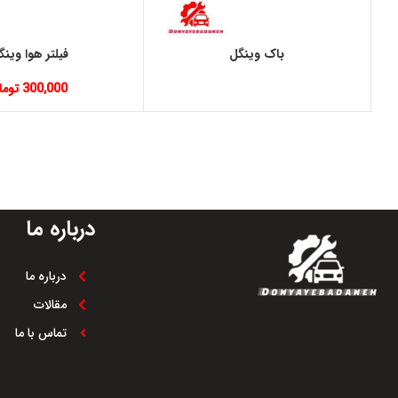
باک وینگل
فیلتر هوا وینگ
300,000
توما
درباره ما
درباره ما
مقالات
تماس با ما