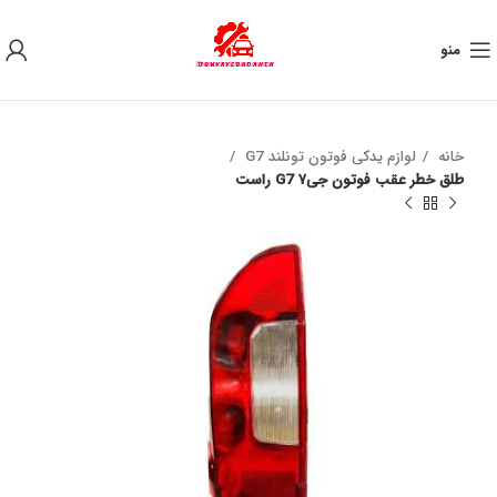
به علت نوسان ارز ، لطفا قبل از خرید تماس بگیرید.
منو
خانه
لوازم یدکی فوتون تونلند G7
طلق خطر عقب فوتون جی۷ G7 راست