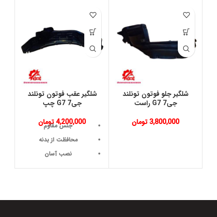
شلگير جلو فوتون تونلند
شلگير عقب فوتون تونلند
گل
جی7 G7 راست
جی7 G7 چپ
3,800,000
تومان
4,200,000
تومان
جنس مقاوم
محافظت از بدنه
نصب آسان
طراحی دقیق
دوام و طول عمر بالا
مقاومت در برابر ضربه