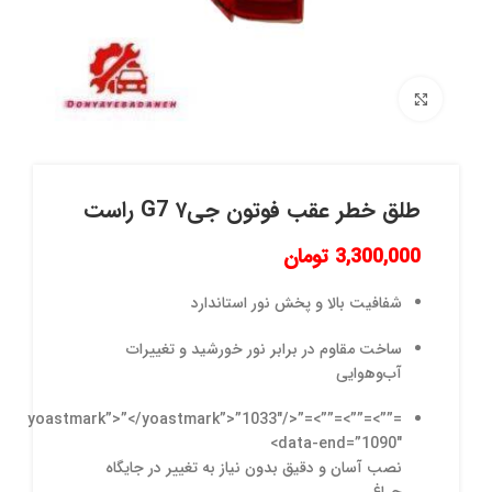
برای بزرگنمایی کلیک کنید
طلق خطر عقب فوتون جی۷ G7 راست
3,300,000
تومان
شفافیت بالا و پخش نور استاندارد
ساخت مقاوم در برابر نور خورشید و تغییرات
آب‌و‌هوایی
=””>=””>=””>=”</yoastmark”>”</yoastmark”>”1033″
data-end=”1090″>
نصب آسان و دقیق بدون نیاز به تغییر در جایگاه