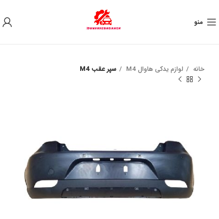
به علت نوسان ارز ، لطفا قبل از خرید تماس بگیرید.
منو
خانه
لوازم یدکی هاوال M4
سپر عقب M4