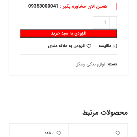
همین الان مشاوره بگیر
:
09353000041
افزودن به سبد خرید
مقايسه
افزودن به علاقه مندی
دسته:
لوازم یدکی وینگل
محصولات مرتبط
فروخته شده
فر