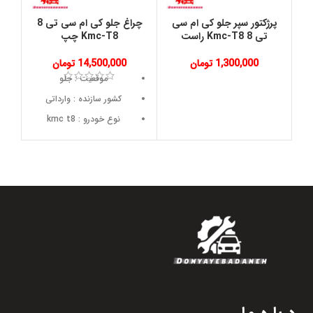
پرژکتور سپر جلو کی ام سی
چراغ جلو کی ام سی تی 8
تی 8 Kmc-T8 راست
Kmc-T8 چپ
1,300,000
تومان
14,500,000
تومان
موقعیت : جلو
کشور سازنده : وارداتی
نوع خودرو : kmc t8
جنس : ABS
همین الان مشاوره بگیر
09353000041
: