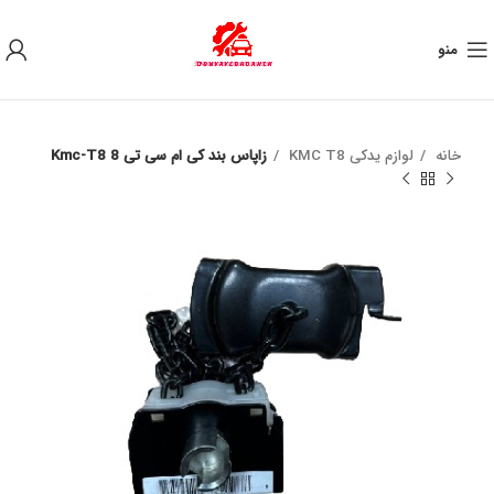
به علت نوسان ارز ، لطفا قبل از خرید تماس بگیرید.
منو
خانه
لوازم یدکی KMC T8
زاپاس بند کی ام سی تی 8 Kmc-T8