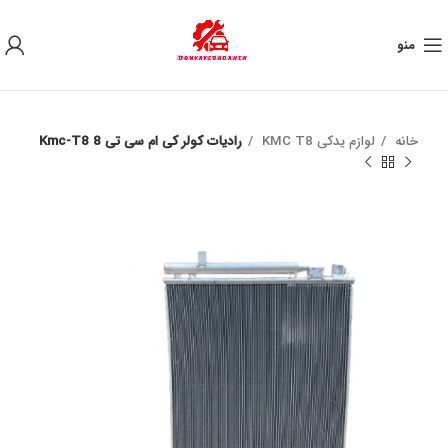
به علت نوسان ارز ، لطفا قبل از خرید تماس بگیرید.
منو
خانه
لوازم یدکی KMC T8
رادیات کولر کی ام سی تی 8 Kmc-T8