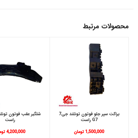
محصولات مرتبط
براكت سپر جلو فوتون تونلند جی7
G7 راست
راست
1,500,000
تومان
4,200,000
توم