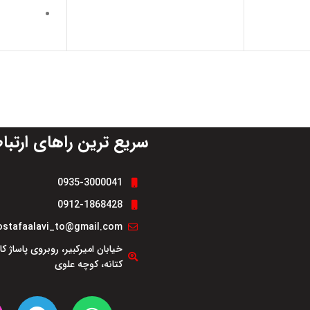
مقاومت د
افزای
جلوگیر
حفاظت ا
افزا
سریع ترین راهای ارتبا
0935-3000041
0912-1868428
stafaalavi_to@gmail.com
خیابان امیرکبیر، روبروی پاساژ ک
کتانه، کوچه علوی