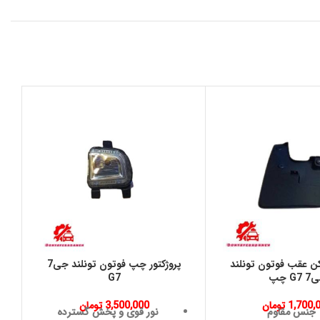
 عقب فوتون تونلند
پروژکتور چپ فوتون تونلند جی7
س
G7 چپ
G7
1,700,
تومان
3,500,000
تومان
جنس مقاوم
نور قوی و پخش گسترده