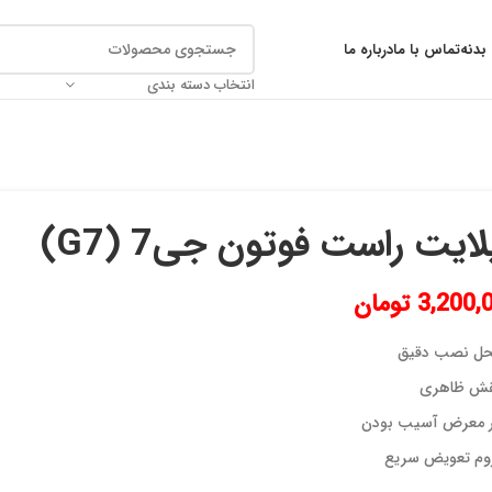
بدنه
تماس با ما
درباره ما
انتخاب دسته بندی
ایت راست فوتون جی7 (G7)
3,200,
تومان
ل نصب دقیق
ش ظاهری
 معرض آسیب بودن
وم تعویض سریع