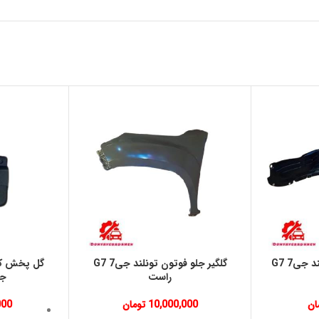
شلگير عقب فوتون تونلند جی7 G7
گلگير جلو فوتون تونلند جی7 G7
گل پخش كن
راست
جی7 
ان
10,000,000
تومان
000