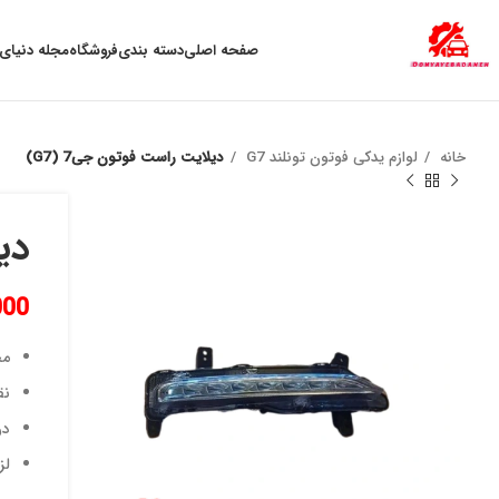
به علت نوسان ارز ، لطفا قبل از خرید تماس بگیرید.
صفحه اصلی
دسته بندی
فروشگاه
مجله دنیای 
خانه
لوازم یدکی فوتون تونلند G7
دیلایت راست فوتون جی7 (G7)
دیل
000
مح
نق
در
لز