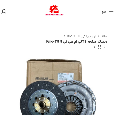
به علت نوسان ارز ، لطفا قبل از خرید تماس بگیرید.
منو
خانه
لوازم یدکی KMC T8
دیسک صفحه T8کی ام سی تی 8 Kmc-T8