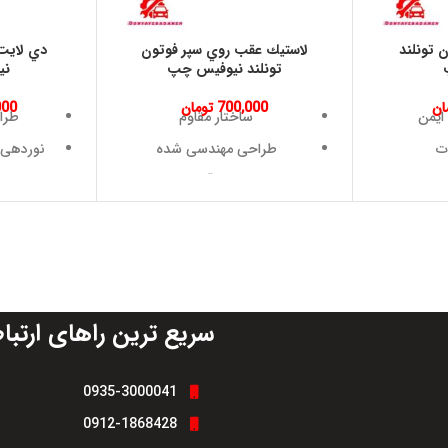
 تونلند
لاستيك عقب روي سپر فوتون
دي لايت 
تونلند نيوفيس چپ
ني
ان
700,000
تومان
000
ایمن
ساختار مقاوم
طرا
ت
طراحی مهندسی شده
نوردهی ب
ا
نصب آسان
مقاومت 
مخت
ی
افزایش ایمنی
نصب آسا
سازگار با شرایط مختلف
سریع ترین راهای ارتبا
0935-3000041
0912-1868428