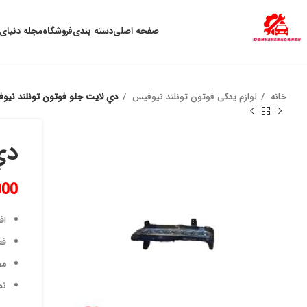
به علت نوسان ارز ، لطفا قبل از خرید تماس بگیرید.
صفحه اصلی
دسته بندی
فروشگاه
مجله دنیای 
خانه
لوازم یدکی فوتون تونلند نیوفیس
دي لايت جلو فوتون تونلند ني
دي
000
اف
فع
مص
نص