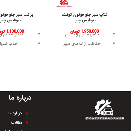
فلاپ سپر جلو فوتون تونلند
براكت سپر جلو فوتون
نيوفيس چپ
نيوفيس چپ
1,950,000
تومان
1,100,000
توم
جنس مقاوم و بادوام
اتصال محکم و 
حفاظت از لبه‌های سپر
جذب ضربا
بهبود آیرودینامیک خودرو
مقاومت بال
rt="953" data-
توزیع انرژ
end="1145">ضد زنگ و مقاوم
در برابر شرایط جوی
کاهش آسیب‌های زیرین سپر
درباره ما
درباره ما
مقالات