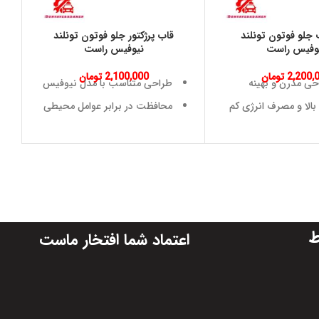
جلو فوتون تونلند
قاب پرژكتور جلو فوتون تونلند
وفيس راست
نيوفيس راست
2,200,
تومان
2,100,000
تومان
حی مدرن و بهینه
طراحی متناسب با مدل نیوفیس
الا و مصرف انرژی کم
محافظت در برابر عوامل محیطی
بالا در برابر شرایط
افزایش دوام و عملکرد پروژکتور
لف آب و هوایی
سازگاری با پروژکتورهای LED
ن و سازگاری با مدل
خودرو
ط
اعتماد شما افتخار ماست