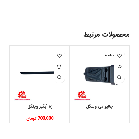
محصولات مرتبط
فروخته شده
فر
جالیوانی وینگل
زه آبگیر وینگل
م
700,000
تومان