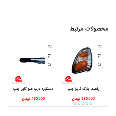
محصولات مرتبط
فر
راهنما پارک کاپرا چپ
دستگیره درب جلو کاپرا چپ
680,000
تومان
490,000
تومان