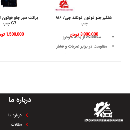
شلگير جلو فوتون تونلند جی7 G7
چپ
G7 چپ
3,800,000
تومان
1,500,000
توم
محافظت از بدنه خودرو
مقاومت در برابر ضربات و فشار
طراحی دقیق و هماهنگ
مقاومت در برابر شرایط آب و
هوایی
کاهش نویز
دوام بالا و عمر طولانی
درباره ما
مقاومت در برابر خوردگی و
پوسیدگی
نصب آسان
درباره ما
مقالات