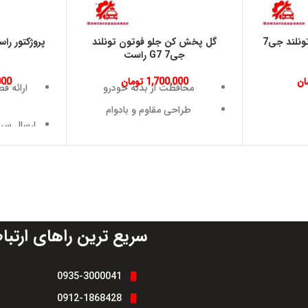
براكت سپر جلو فوتون تونلند جی7
گل پخش كن جلو فوتون تونلند
جی7 G7 راست
ان
1,700,000
تومان
000
محافظت از بدنه خودرو
ارائه ق
طراحی مقاوم و بادوام
ارسال سری
افزایش طول عمر بدنه خودرو
مشاوره 
مقاومت در برابر تغییرات دما
امکا
ضمانت و گارانتی
فروشگ
تضمین ک
سریع ترین راهای ارتبا
0935-3000041
0912-1868428