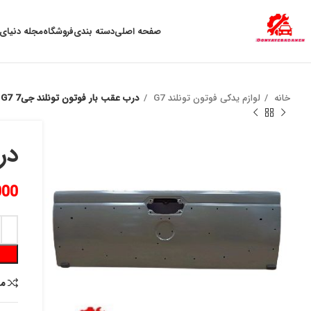
به علت نوسان ارز ، لطفا قبل از خرید تماس بگیرید.
صفحه اصلی
دسته بندی
فروشگاه
مجله دنیای 
خانه
لوازم یدکی فوتون تونلند G7
درب عقب بار فوتون تونلند جی7 G7 چپ
درب
000
م