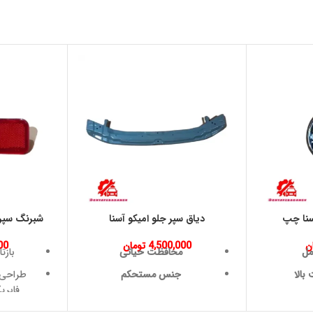
آسنا چپ
دیاق سپر جلو امیکو آسنا
شبرنگ سپر
ن
4,500,000
تومان
00
مل
محافظت حیاتی
بازت
الا
جنس مستحکم
طراحی 
فابری
یک
ایمنی سرنشینان
نصب آسان 