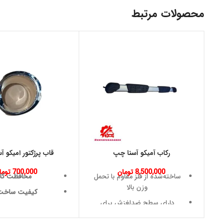
محصولات مرتبط
رکاب آمیکو آسنا چپ
قاب پرژکتور امیکو 
8,500,000
تومان
700,000
توما
ساخته‌شده از فلز مقاوم با تحمل
محافظت کا
وزن بالا
کیفیت ساخت ب
دارای سطح ضدلغزش برای
طراحی فابر
افزایش ایمنی