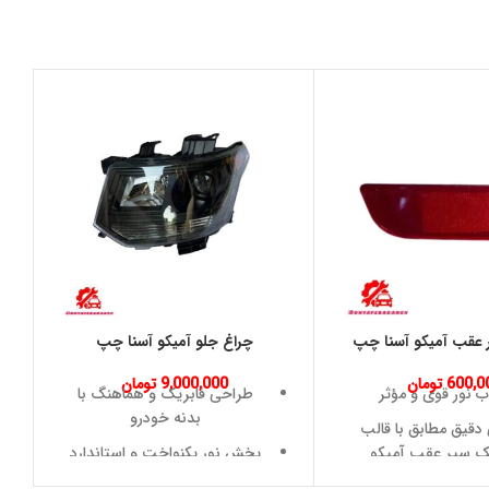
 عقب آمیکو آسنا چپ
چراغ جلو آمیکو آسنا چپ
600,0
تومان
9,000,000
تومان
اب نور قوی و مؤثر
طراحی فابریک و هماهنگ با
بدنه خودرو
دقیق مطابق با قالب
ک سپر عقب آمیکو
پخش نور یکنواخت و استاندارد
و بدون نیاز به تغییر
طلق شفاف، ضدخش و مقاوم در