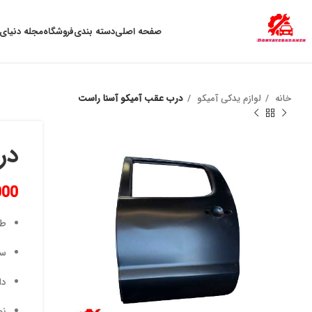
به علت نوسان ارز ، لطفا قبل از خرید تماس بگیرید.
صفحه اصلی
دسته بندی
فروشگاه
مجله دنیای 
خانه
لوازم یدکی آمیکو
درب عقب آمیکو آسنا راست
در
000
طر
سا
دا
نص