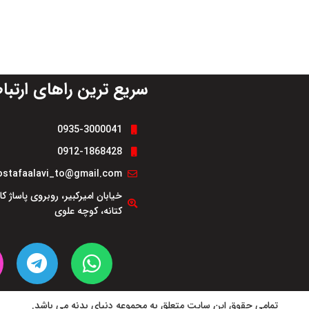
ری
پایداری ساختاری
کاهش هزینه‌ها
مقاوم در ب
امل جوی
طراحی دقیق
ش
 چراغ
قطعه‌ای پنهان اما ضروری
کیفیت سا
سریع ترین راهای ارتبا
ر
افزایش 
0935-3000041
مناسب 
0912-1868428
آسیب
stafaalavi_to@gmail.com
خیابان امیرکبیر، روبروی پاساژ ک
کتانه، کوچه علوی
تمامی حقوق این سایت متعلق به مجموعه دنیای بدنه می باشد.