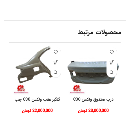
محصولات مرتبط
درب صندوق ولكس C30
گلگیر عقب ولكس C30 چپ
23,000,000
تومان
22,000,000
تومان