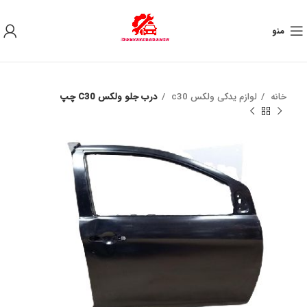
به علت نوسان ارز ، لطفا قبل از خرید تماس بگیرید.
منو
خانه
لوازم یدکی ولکس c30
درب جلو ولكس C30 چپ