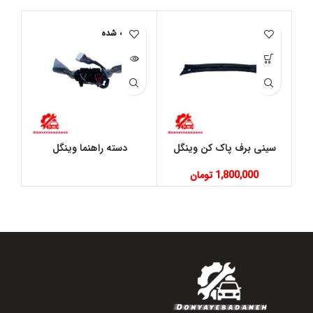
فروخته شده
فر
سینی برف پاک کن وینگل
دسته راهنما وینگل
1,800,000
تومان