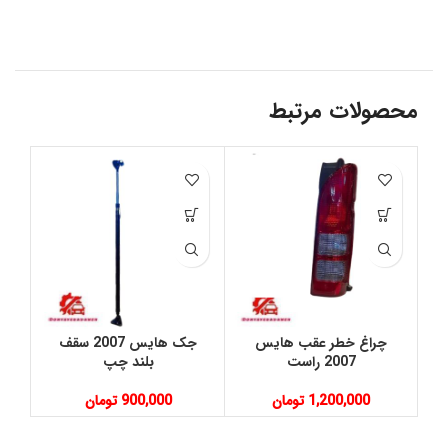
محصولات مرتبط
چراغ خطر عقب هایس
جک هایس 2007 سقف
جاپ
2007 راست
بلند چپ
1,200,000
تومان
900,000
تومان