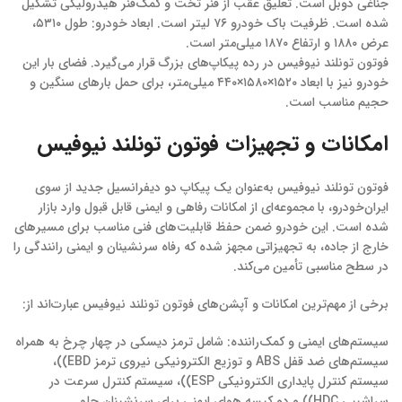
جناغی دوبل است. تعلیق عقب از فنر تخت و کمک‌فنر هیدرولیکی تشکیل
شده است. ظرفیت باک خودرو ۷۶ لیتر است. ابعاد خودرو: طول ۵۳۱۰،
عرض ۱۸۸۰ و ارتفاع ۱۸۷۰ میلی‌متر است.
فوتون تونلند نیوفیس در رده پیکاپ‌های بزرگ قرار می‌گیرد. فضای بار این
خودرو نیز با ابعاد ۱۵۲۰×۱۵۸۰×۴۴۰ میلی‌متر، برای حمل بارهای سنگین و
حجیم مناسب است.
امکانات و تجهیزات فوتون تونلند نیوفیس
فوتون تونلند نیوفیس به‌عنوان یک پیکاپ دو دیفرانسیل جدید از سوی
ایران‌خودرو، با مجموعه‌ای از امکانات رفاهی و ایمنی قابل قبول وارد بازار
شده است. این خودرو ضمن حفظ قابلیت‌های فنی مناسب برای مسیرهای
خارج از جاده، به تجهیزاتی مجهز شده که رفاه سرنشینان و ایمنی رانندگی را
در سطح مناسبی تأمین می‌کند.
برخی از مهم‌ترین امکانات و آپشن‌های فوتون تونلند نیوفیس عبارت‌اند از:
سیستم‌های ایمنی و کمک‌راننده: شامل ترمز دیسکی در چهار چرخ به همراه
سیستم‌های ضد قفل ABS و توزیع الکترونیکی نیروی ترمز EBD))،
سیستم کنترل پایداری الکترونیکی ESP))، سیستم کنترل سرعت در
سراشیبی HDC)) و دو کیسه هوای ایمنی برای سرنشینان جلو.